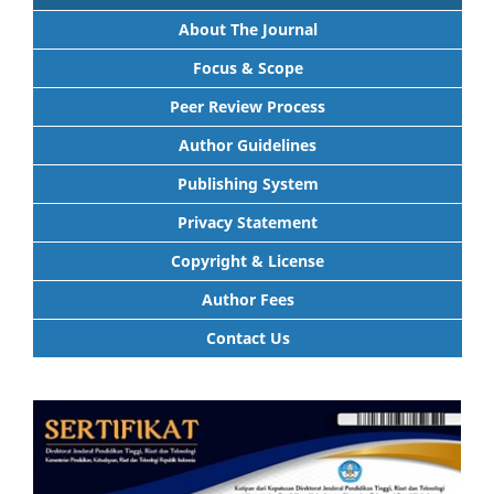
About The Journal
Focus & Scope
Peer Review Process
Author Guidelines
Publishing System
Privacy Statement
Copyright & License
Author Fees
Contact Us